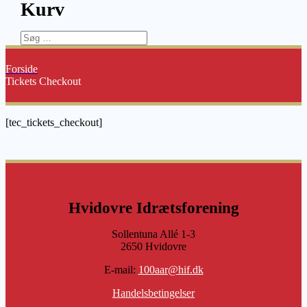
Kurv
Søg
efter:
Forside
Tickets Checkout
[tec_tickets_checkout]
Hvidovre Idrætsforening
Sollentuna Allé 1-3
2650 Hvidovre
E-mail:
100aar@hif.dk
Handelsbetingelser