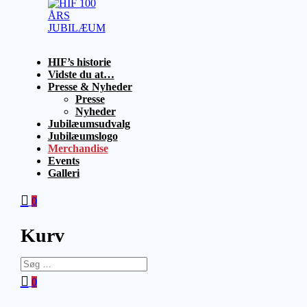
Videre
til
indhold
HIF
1925
HIF’s historie
100
–
Vidste du at…
ÅRS
2025
Presse & Nyheder
JUBILÆUM
Presse
Nyheder
Jubilæumsudvalg
Jubilæumslogo
Merchandise
Events
Galleri
0
Kurv
Søg
efter:
0