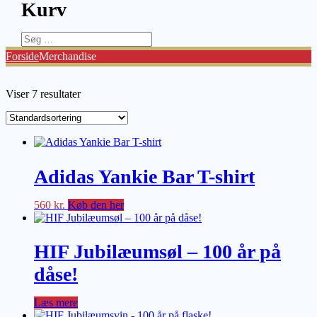
Kurv
Søg
efter:
Forside
Merchandise
Viser 7 resultater
Adidas Yankie Bar T-shirt
560
kr.
Køb den her
HIF Jubilæumsøl – 100 år på
dåse!
Læs mere