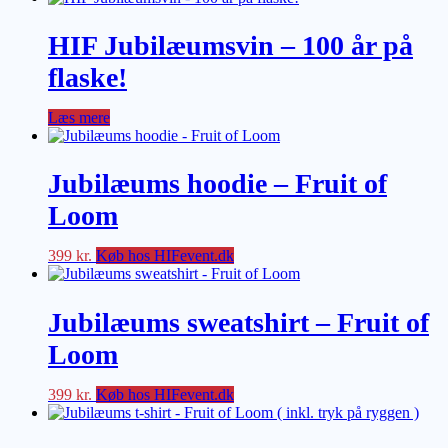
HIF Jubilæumsvin – 100 år på
flaske!
Læs mere
Jubilæums hoodie – Fruit of
Loom
399
kr.
Køb hos HIFevent.dk
Jubilæums sweatshirt – Fruit of
Loom
399
kr.
Køb hos HIFevent.dk