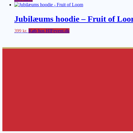
Jubilæums hoodie – Fruit of Lo
399
kr.
Køb hos HIFevent.dk