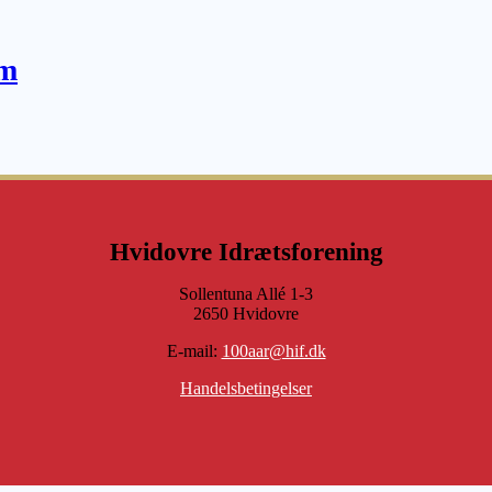
om
Hvidovre Idrætsforening
Sollentuna Allé 1-3
2650 Hvidovre
E-mail:
100aar@hif.dk
Handelsbetingelser