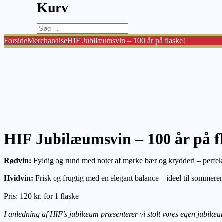
Kurv
Søg
efter:
Forside
Merchandise
HIF Jubilæumsvin – 100 år på flaske!
HIF Jubilæumsvin – 100 år på f
Rødvin:
Fyldig og rund med noter af mørke bær og krydderi – perfekt 
Hvidvin:
Frisk og frugtig med en elegant balance – ideel til sommeren
Pris: 120 kr. for 1 flaske
I anledning af HIF’s jubilæum præsenterer vi stolt vores egen jubilæums