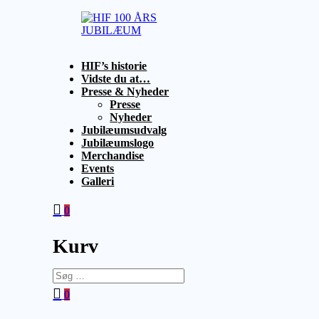
Videre
til
indhold
HIF
1925
HIF’s historie
100
–
Vidste du at…
ÅRS
2025
Presse & Nyheder
JUBILÆUM
Presse
Nyheder
Jubilæumsudvalg
Jubilæumslogo
Merchandise
Events
Galleri
0
Kurv
Søg
efter:
0