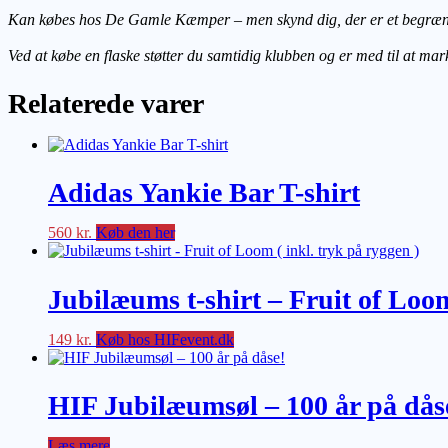
Kan købes hos De Gamle Kæmper
– men skynd dig, der er et begræn
Ved at købe en flaske støtter du samtidig klubben og er med til at ma
Relaterede varer
Adidas Yankie Bar T-shirt
560
kr.
Køb den her
Jubilæums t-shirt – Fruit of Loom
149
kr.
Køb hos HIFevent.dk
HIF Jubilæumsøl – 100 år på dås
Læs mere