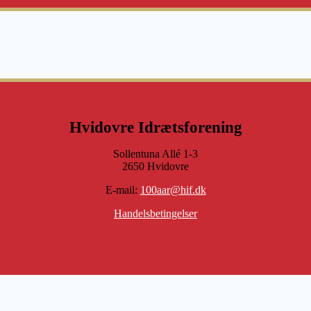
Hvidovre Idrætsforening
Sollentuna Allé 1-3
2650 Hvidovre
E-mail:
100aar@hif.dk
Handelsbetingelser