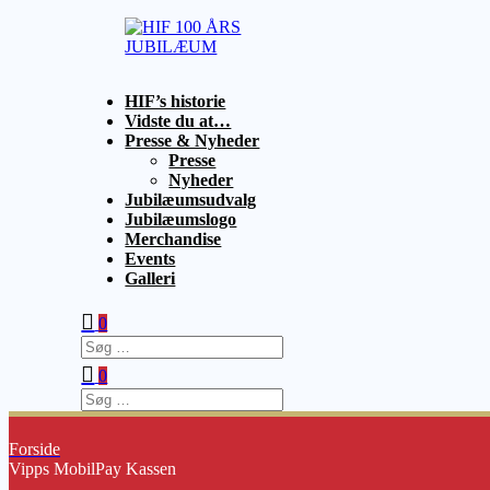
Videre
til
indhold
HIF
1925
HIF’s historie
100
–
Vidste du at…
ÅRS
2025
Presse & Nyheder
JUBILÆUM
Presse
Nyheder
Jubilæumsudvalg
Jubilæumslogo
Merchandise
Events
Galleri
0
Søg
efter:
0
Søg
efter:
Forside
Vipps MobilPay Kassen