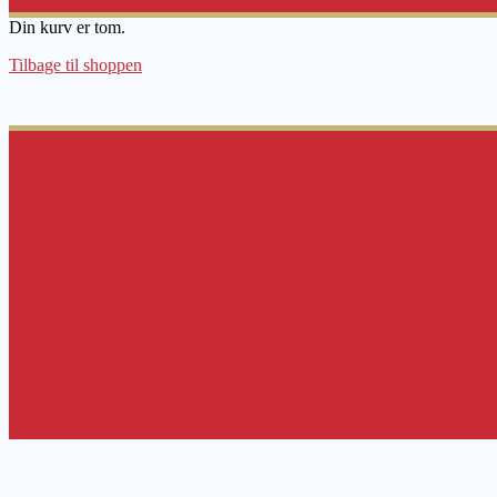
Din kurv er tom.
Tilbage til shoppen